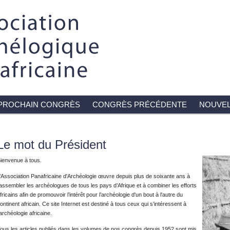
PROCHAIN CONGRÈS
CONGRÈS PRÉCÉDENTE
NOUVEL
Le mot du Président
ienvenue à tous.
’Association Panafricaine d'Archéologie œuvre depuis plus de soixante ans à
assembler les archéologues de tous les pays d’Afrique et à combiner les efforts
fricains afin de promouvoir l’intérêt pour l’archéologie d'un bout à l'autre du
ontinent africain. Ce site Internet est destiné à tous ceux qui s’intéressent à
’archéologie africaine.
ous les articles publiés dans les volumes de nos congrès depuis 1952 sont mis