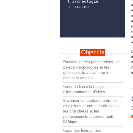
l'archéologie 
à
africaine.
a
n
à
p
r
t
a
Objectifs
L
d
Rassembler les préhistoriens, les
b
paléoanthropologues et les
A
géologues travaillant sur le
I
continent africain.
Créer un lieu d’échange
d’informations et d’idées.
Favoriser les contacts entre les
disciplines et entre les étudiants,
les chercheurs et les
professionnels à travers toute
l’Afrique.
Créer des liens et des