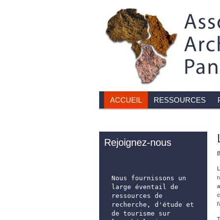
ACCUEIL
RESSOURCES
Rejoignez-nous
B
L
Nous fournissons un 
r
large éventail de 
a
ressources de 
c
recherche, d'étude et 
l
de tourisme sur 
T